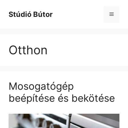
Kilépés
a
Stúdió Bútor
Menü
tartalomba
Otthon
Mosogatógép
beépítése és bekötése